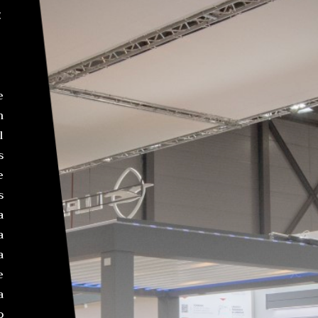
E
6
e
n
l
s
e
s
a
a
a
e
a
o