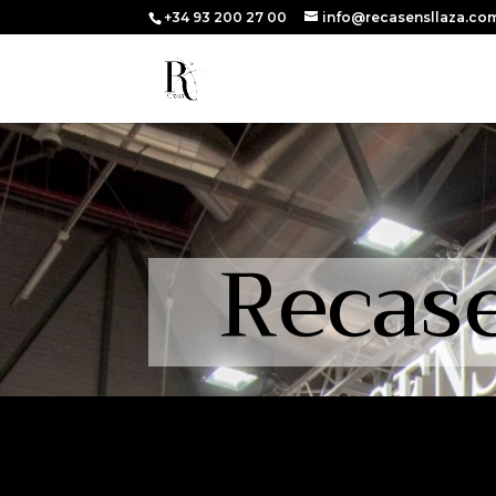
+34 93 200 27 00
info@recasensllaza.co
Recase