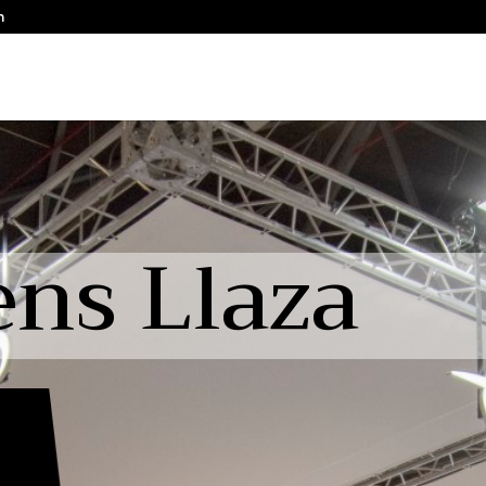
m
ns Llaza