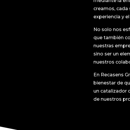
mediante la en
creamos, cada s
experiencia y e
No solo nos esf
que también con
nuestras empre
sino ser un ele
nuestros colab
En Recasens Gr
bienestar de q
un catalizador 
de nuestros pro