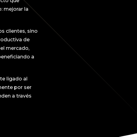
ucto que
: mejorar la
 clientes, sino
roductiva de
 el mercado,
beneficiando a
e ligado al
mente por ser
nden a través