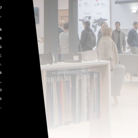
o
.
a
a
s
;
.
a
,
o
s
.